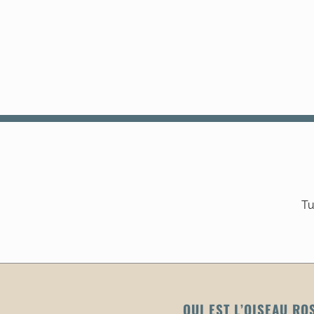
Tu
QUI EST L’OISEAU RO