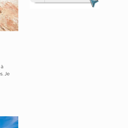
 à
s. Je