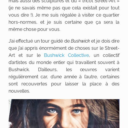
mais aussi des sculptures et du « tricot Street-Art »
(je ne savais même pas que cela existait pour tout
vous dire !). Je me suis régalée à visiter ce quartier
hors-normes, et je suis certaine que ça sera la
même chose pour vous.
J’ai effectué un tour guidé de
Bushwick
et je dois dire
que j’ai appris énormément de choses sur le Street-
Art et sur le
Bushwick Collective
, un collectif
d’artistes du monde entier qui travaillent souvent à
Bushwick. D’ailleurs, les œuvres varient
régulièrement car, d’une année à l’autre, certaines
sont recouvertes pour laisser la place à des
nouvelles.