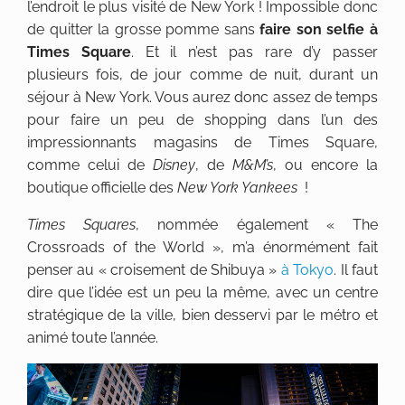
l’endroit le plus visité de New York ! Impossible donc
de quitter la grosse pomme sans
faire son selfie à
Times Square
. Et il n’est pas rare d’y passer
plusieurs fois, de jour comme de nuit, durant un
séjour à New York. Vous aurez donc assez de temps
pour faire un peu de shopping dans l’un des
impressionnants magasins de Times Square,
comme celui de
Disney
, de
M&M’s
, ou encore la
boutique officielle des
New York Yankees
!
Times Squares
, nommée également « The
Crossroads of the World », m’a énormément fait
penser au « croisement de Shibuya »
à Tokyo
. Il faut
dire que l’idée est un peu la même, avec un centre
stratégique de la ville, bien desservi par le métro et
animé toute l’année.