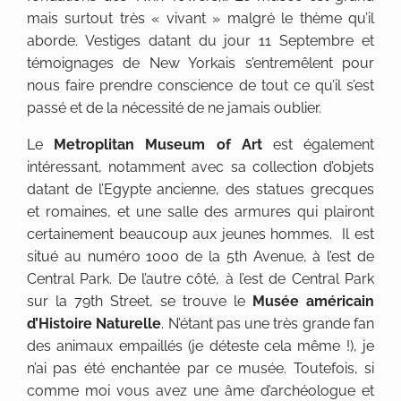
mais surtout très « vivant » malgré le thème qu’il
aborde. Vestiges datant du jour 11 Septembre et
témoignages de New Yorkais s’entremêlent pour
nous faire prendre conscience de tout ce qu’il s’est
passé et de la nécessité de ne jamais oublier.
Le
Metroplitan Museum of Art
est également
intéressant, notamment avec sa collection d’objets
datant de l’Egypte ancienne, des statues grecques
et romaines, et une salle des armures qui plairont
certainement beaucoup aux jeunes hommes. Il est
situé au numéro 1000 de la 5th Avenue, à l’est de
Central Park. De l’autre côté, à l’est de Central Park
sur la 79th Street, se trouve le
Musée américain
d’Histoire Naturelle
. N’étant pas une très grande fan
des animaux empaillés (je déteste cela même !), je
n’ai pas été enchantée par ce musée. Toutefois, si
comme moi vous avez une âme d’archéologue et