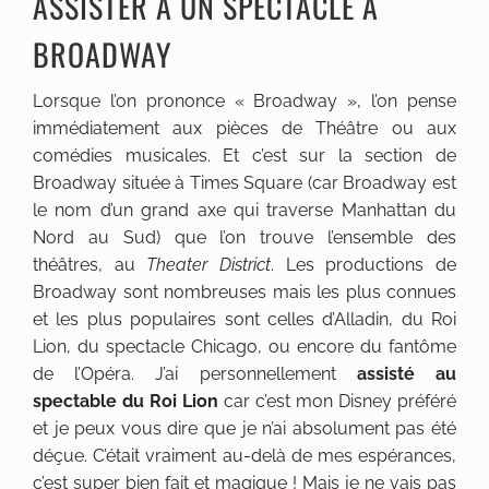
ASSISTER À UN SPECTACLE À
BROADWAY
Lorsque l’on prononce « Broadway », l’on pense
immédiatement aux pièces de Théâtre ou aux
comédies musicales. Et c’est sur la section de
Broadway située à Times Square (car Broadway est
le nom d’un grand axe qui traverse Manhattan du
Nord au Sud) que l’on trouve l’ensemble des
théâtres, au
Theater District
. Les productions de
Broadway sont nombreuses mais les plus connues
et les plus populaires sont celles d’Alladin, du Roi
Lion, du spectacle Chicago, ou encore du fantôme
de l’Opéra. J’ai personnellement
assisté au
spectable du Roi Lion
car c’est mon Disney préféré
et je peux vous dire que je n’ai absolument pas été
déçue. C’était vraiment au-delà de mes espérances,
c’est super bien fait et magique ! Mais je ne vais pas