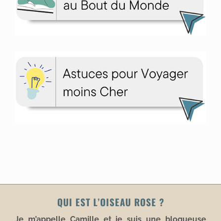
QUI EST L’OISEAU ROSE ?
Je m’appelle Camille et je suis une blogueuse