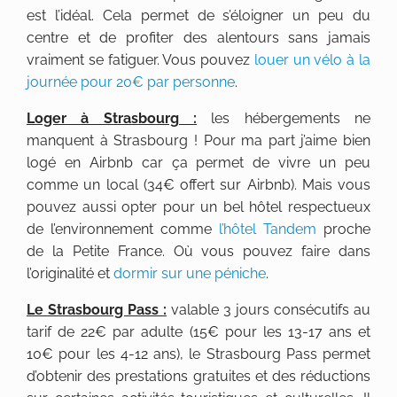
est l’idéal. Cela permet de s’éloigner un peu du
centre et de profiter des alentours sans jamais
vraiment se fatiguer. Vous pouvez
louer un vélo à la
journée pour 20€ par personne
.
Loger à Strasbourg :
les hébergements ne
manquent à Strasbourg ! Pour ma part j’aime bien
logé en Airbnb car ça permet de vivre un peu
comme un local (34€ offert sur Airbnb). Mais vous
pouvez aussi opter pour un bel hôtel respectueux
de l’environnement comme
l’hôtel Tandem
proche
de la Petite France. Où vous pouvez faire dans
l’originalité et
dormir sur une péniche
.
Le Strasbourg Pass :
valable 3 jours consécutifs au
tarif de 22€ par adulte (15€ pour les 13-17 ans et
10€ pour les 4-12 ans), le Strasbourg Pass permet
d’obtenir des prestations gratuites et des réductions