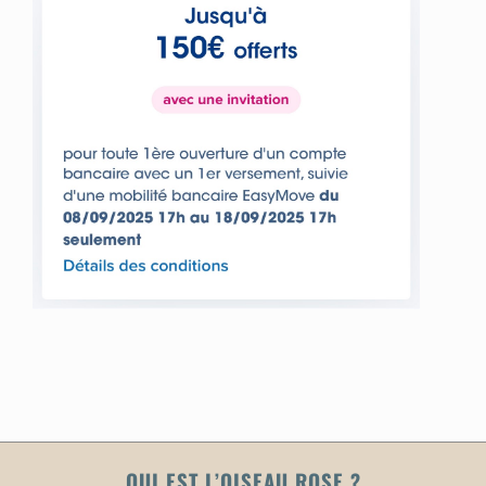
QUI EST L’OISEAU ROSE ?