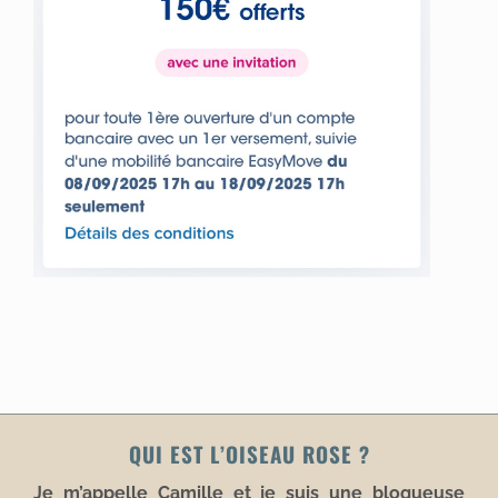
QUI EST L’OISEAU ROSE ?
Je m’appelle Camille et je suis une blogueuse