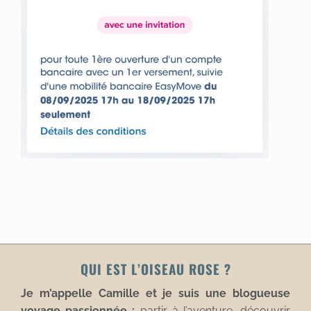
QUI EST L’OISEAU ROSE ?
Je m’appelle Camille et je suis une blogueuse
voyage passionnée :
partir à l’aventure, découvrir