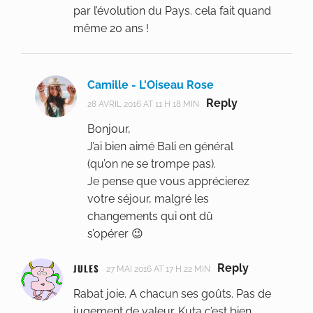
par l’évolution du Pays. cela fait quand
même 20 ans !
Camille - L'Oiseau Rose
Reply
28 AVRIL 2016 AT 11 H 18 MIN
Bonjour,
J’ai bien aimé Bali en général
(qu’on ne se trompe pas).
Je pense que vous apprécierez
votre séjour, malgré les
changements qui ont dû
s’opérer 😉
JULES
Reply
27 MAI 2016 AT 17 H 22 MIN
Rabat joie. A chacun ses goûts. Pas de
jugement de valeur. Kuta c’est bien.