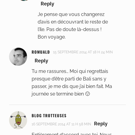
Reply
Je pense que vous changerez
d’avis en découvrant le reste de
l’île. Pas de doute là-dessus !
Bon voyage.
ROMUALD
15 SEPTEMBRE 2014 AT 18 H 24 MIN
Reply
Tu me rassures… Moi qui regrettais
presque d’être parti de Bali sans y
passer, je me dis que j’ai bien fait. Ma
journée se termine bien 🙂
BLOG TROTTEUSES
Reply
16 SEPTEMBRE 2014 AT 11 H 58 MIN
Entièrement d’accord avec toi. Nous