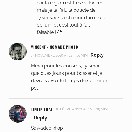
car la région est très vallonnée,
mais je l’ai fait, la boucle de
17km sous la chaleur d’un mois
de juin, et c’est tout à fait
faisable ! 🙂
VINCENT - NOMADE PHOTO
Reply
13 NOVEMBRE 2016 AT 11 H 15 MIN
Merci pour les conseils, j’y serai
quelques jours pour bosser et je
devrais avoir le temps d’explorer un
peu!
TINTIN THAI
28 FÉVRIER 2017 AT 10 H 25 MIN
Reply
Sawadee khap