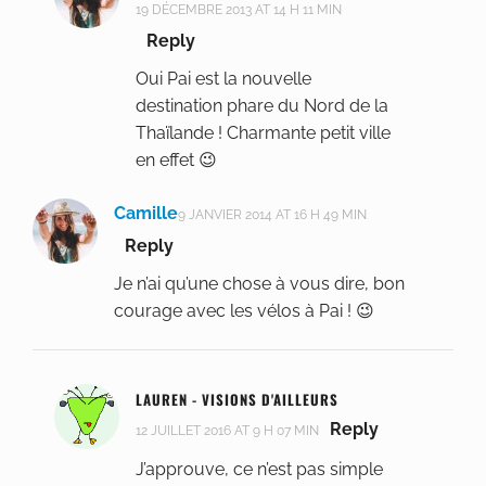
19 DÉCEMBRE 2013 AT 14 H 11 MIN
Reply
Oui Pai est la nouvelle
destination phare du Nord de la
Thaïlande ! Charmante petit ville
en effet 😉
Camille
9 JANVIER 2014 AT 16 H 49 MIN
Reply
Je n’ai qu’une chose à vous dire, bon
courage avec les vélos à Pai ! 😉
LAUREN - VISIONS D'AILLEURS
Reply
12 JUILLET 2016 AT 9 H 07 MIN
J’approuve, ce n’est pas simple