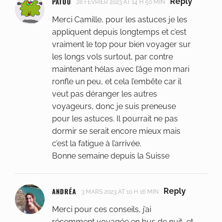
PATOU
Reply
28 FÉVRIER 2023 AT 14 H 50 MIN
Merci Camille, pour les astuces je les
appliquent depuis longtemps et c’est
vraiment le top pour bien voyager sur
les longs vols surtout, par contre
maintenant hélas avec l’âge mon mari
ronfle un peu, et cela l’embête car il
veut pas déranger les autres
voyageurs, donc je suis preneuse
pour les astuces. Il pourrait ne pas
dormir se serait encore mieux mais
c’est la fatigue à l’arrivée.
Bonne semaine depuis la Suisse
ANDRÉA
Reply
3 MARS 2023 AT 10 H 16 MIN
Merci pour ces conseils, j’ai
récemment voyagée en bus de nuit, et