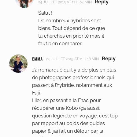
Reply
24 JUILLET 2015 AT 11 H 04 MIN
Salut !
De nombreux hybrides sont
biens. Tout dépend de ce que
tu cherches en priorité mais il
faut bien comparer.
EMMA
Reply
24 JUILLET 2015 AT 11 H 18 MIN
J’ai remarqué qu’il y a de plus en plus
de photographes professionnels qui
passent à l’hybride, notamment aux
Fuji.
Hier, en passant à la Fnac pour
récupérer une Kobo (ça aussi,
question légèreté en voyage, c’est top
par rapport au poids des guides
papier !), j’ai fait un détour par la