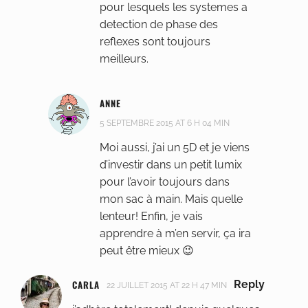
pour lesquels les systemes a
detection de phase des
reflexes sont toujours
meilleurs.
ANNE
5 SEPTEMBRE 2015 AT 6 H 04 MIN
Moi aussi, j’ai un 5D et je viens
d’investir dans un petit lumix
pour l’avoir toujours dans
mon sac à main. Mais quelle
lenteur! Enfin, je vais
apprendre à m’en servir, ça ira
peut être mieux 😉
CARLA
Reply
22 JUILLET 2015 AT 22 H 47 MIN