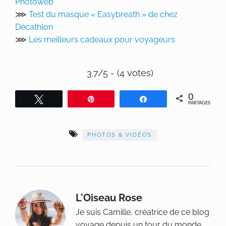
Photoweb
⋙
Test du masque « Easybreath » de chez
Décathlon
⋙
Les meilleurs cadeaux pour voyageurs
3.7/5 - (4 votes)
0
Tweetez
Épingle
Partagez
PARTAGES
PHOTOS & VIDÉOS
L'Oiseau Rose
Je suis Camille, créatrice de ce blog
voyage depuis un tour du monde