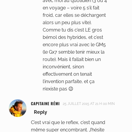
avec moi au quotidien (3 ou 4
en voyage – voire 5 s’il fait
froid, car elles se déchargent
alors un peu plus vite).
Comme tu dis c’est LE gros
bémol des hybrides, et c’est
encore plus vrai avec le GM5
(le Gx7 semble tenir mieux la
route). Mais il fallait bien un
inconvénient, sinon
effectivement on tenait
l’invention parfaite, et ça
n’existe pas 😉
CAPITAINE RÉMI
25 JUILLET 2015 AT 21 H 00 MIN
Reply
C’est vrai que le reflex, c’est quand
même super encombrant. J’hésite