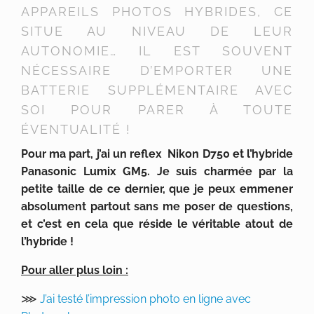
APPAREILS PHOTOS HYBRIDES, CE
SITUE AU NIVEAU DE LEUR
AUTONOMIE… IL EST SOUVENT
NÉCESSAIRE D’EMPORTER UNE
BATTERIE SUPPLÉMENTAIRE AVEC
SOI POUR PARER À TOUTE
ÉVENTUALITÉ !
Pour ma part, j’ai un reflex Nikon D750 et l’hybride
Panasonic Lumix GM5. Je suis charmée par la
petite taille de ce dernier, que je peux emmener
absolument partout sans me poser de questions,
et c’est en cela que réside le véritable atout de
l’hybride !
Pour aller plus loin :
⋙
J’ai testé l’impression photo en ligne avec