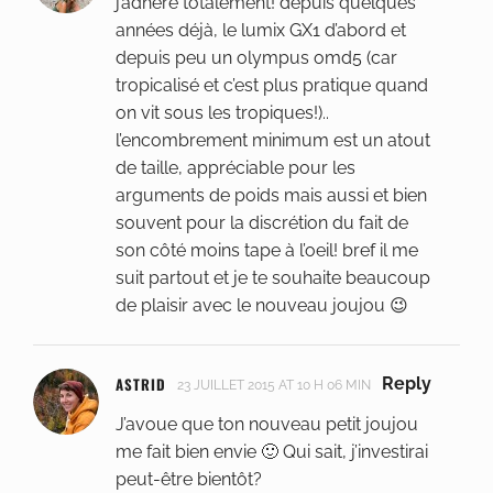
j’adhère totalement! depuis quelques
années déjà, le lumix GX1 d’abord et
depuis peu un olympus omd5 (car
tropicalisé et c’est plus pratique quand
on vit sous les tropiques!)..
l’encombrement minimum est un atout
de taille, appréciable pour les
arguments de poids mais aussi et bien
souvent pour la discrétion du fait de
son côté moins tape à l’oeil! bref il me
suit partout et je te souhaite beaucoup
de plaisir avec le nouveau joujou 😉
ASTRID
Reply
23 JUILLET 2015 AT 10 H 06 MIN
J’avoue que ton nouveau petit joujou
me fait bien envie 🙂 Qui sait, j’investirai
peut-être bientôt?