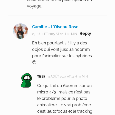
voyage.
Camille - L'Oiseau Rose
Reply
23 JUILLET 2015 AT 12 H 00 MIN
Eh bien pourtant si ! Il y a des
objos qui vont jusqu’à 300mm
pour l’animalier sur les hybrides
😉
YWEN
9 AOÛT 2015 AT 11 H 35 MIN
Ce qui fait du 600mm sur un
micro 4/3, mais ce n’est pas
le probleme pour la photo
animaliere. Le vrai problème
c’est l’autofocus et le tracking,