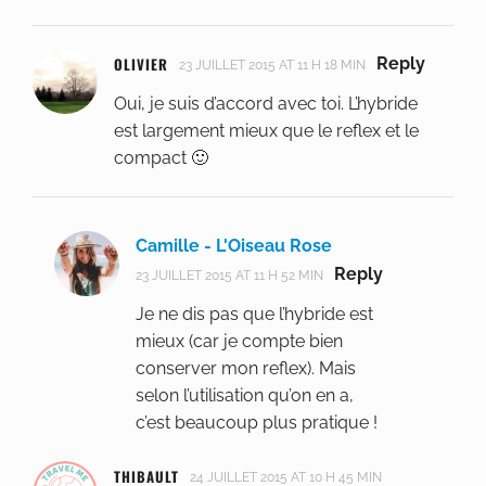
OLIVIER
Reply
23 JUILLET 2015 AT 11 H 18 MIN
Oui, je suis d’accord avec toi. L’hybride
est largement mieux que le reflex et le
compact 🙂
Camille - L'Oiseau Rose
Reply
23 JUILLET 2015 AT 11 H 52 MIN
Je ne dis pas que l’hybride est
mieux (car je compte bien
conserver mon reflex). Mais
selon l’utilisation qu’on en a,
c’est beaucoup plus pratique !
THIBAULT
24 JUILLET 2015 AT 10 H 45 MIN