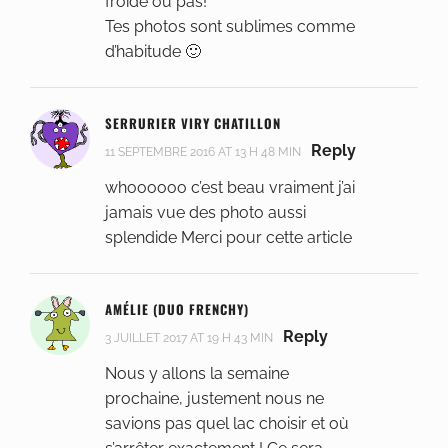
froide ou pas!
Tes photos sont sublimes comme
d’habitude 🙂
SERRURIER VIRY CHATILLON
Reply
11 SEPTEMBRE 2016 AT 13 H 48 MIN
whoooooo c’est beau vraiment j’ai
jamais vue des photo aussi
splendide Merci pour cette article
AMÉLIE (DUO FRENCHY)
Reply
3 JUILLET 2017 AT 19 H 43 MIN
Nous y allons la semaine
prochaine, justement nous ne
savions pas quel lac choisir et où