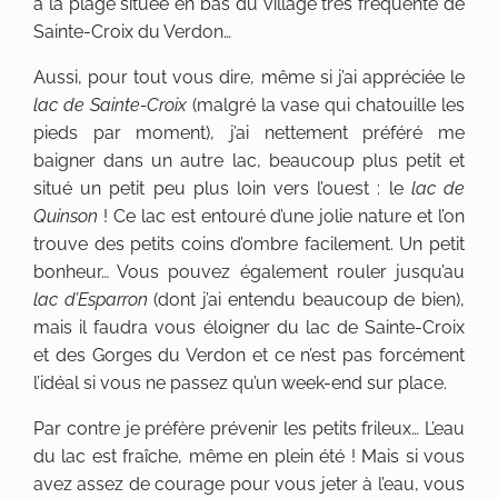
à la plage située en bas du village très fréquenté de
Sainte-Croix du Verdon…
Aussi, pour tout vous dire, même si j’ai appréciée le
lac de Sainte-Croix
(malgré la vase qui chatouille les
pieds par moment), j’ai nettement préféré me
baigner dans un autre lac, beaucoup plus petit et
situé un petit peu plus loin vers l’ouest : le
lac de
Quinson
! Ce lac est entouré d’une jolie nature et l’on
trouve des petits coins d’ombre facilement. Un petit
bonheur… Vous pouvez également rouler jusqu’au
lac d’Esparron
(dont j’ai entendu beaucoup de bien),
mais il faudra vous éloigner du lac de Sainte-Croix
et des Gorges du Verdon et ce n’est pas forcément
l’idéal si vous ne passez qu’un week-end sur place.
Par contre je préfère prévenir les petits frileux… L’eau
du lac est fraîche, même en plein été ! Mais si vous
avez assez de courage pour vous jeter à l’eau, vous