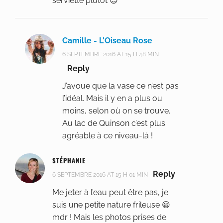
serviette plutôt 😉
Camille - L'Oiseau Rose
6 SEPTEMBRE 2016 AT 15 H 48 MIN
Reply
J’avoue que la vase ce n’est pas
l’idéal. Mais il y en a plus ou
moins, selon où on se trouve.
Au lac de Quinson c’est plus
agréable à ce niveau-là !
STÉPHANIE
Reply
6 SEPTEMBRE 2016 AT 15 H 01 MIN
Me jeter à l’eau peut être pas, je
suis une petite nature frileuse 😀
mdr ! Mais les photos prises de