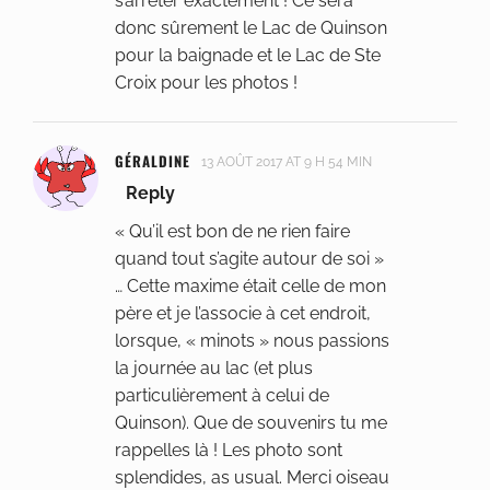
s’arrêter exactement ! Ce sera
donc sûrement le Lac de Quinson
pour la baignade et le Lac de Ste
Croix pour les photos !
GÉRALDINE
13 AOÛT 2017 AT 9 H 54 MIN
Reply
« Qu’il est bon de ne rien faire
quand tout s’agite autour de soi »
… Cette maxime était celle de mon
père et je l’associe à cet endroit,
lorsque, « minots » nous passions
la journée au lac (et plus
particulièrement à celui de
Quinson). Que de souvenirs tu me
rappelles là ! Les photo sont
splendides, as usual. Merci oiseau