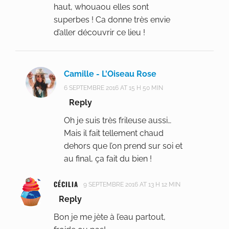
haut, whouaou elles sont
superbes ! Ca donne très envie
d’aller découvrir ce lieu !
Camille - L'Oiseau Rose
6 SEPTEMBRE 2016 AT 15 H 50 MIN
Reply
Oh je suis très frileuse aussi…
Mais il fait tellement chaud
dehors que l’on prend sur soi et
au final, ça fait du bien !
CÉCILIA
9 SEPTEMBRE 2016 AT 13 H 12 MIN
Reply
Bon je me jète à l’eau partout,