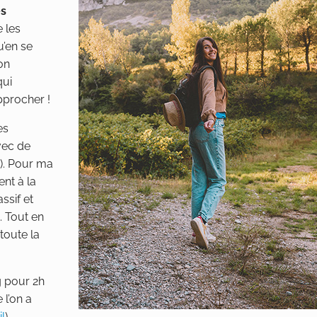
es
 les
u’en se
on
qui
approcher !
es
vec de
). Pour ma
nt à la
ssif et
. Tout en
toute la
g pour 2h
 l’on a
il
).