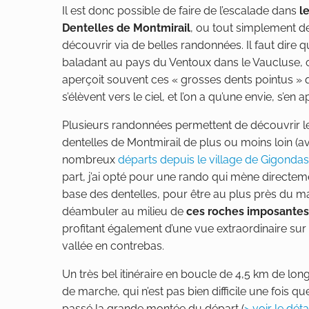
Il est donc possible de faire de l’escalade dans
l
Dentelles de Montmirail
, ou tout simplement de
découvrir via de belles randonnées. Il faut dire q
baladant au pays du Ventoux dans le Vaucluse, 
aperçoit souvent ces « grosses dents pointus » 
s’élèvent vers le ciel, et l’on a qu’une envie, s’en 
Plusieurs randonnées permettent de découvrir l
dentelles de Montmirail de plus ou moins loin (a
nombreux
départs depuis le village de Gigondas
part, j’ai opté pour une rando qui mène directeme
base des dentelles, pour être au plus près du ma
déambuler au milieu de
ces roches imposantes
profitant également d’une vue extraordinaire sur 
vallée en contrebas.
Un très bel itinéraire en boucle de 4,5 km de lon
de marche, qui n’est pas bien difficile une fois que
passé la grande montée du départ (
> voir le déta