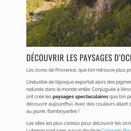
DÉCOUVRIR LES PAYSAGES D’OC
Les ocres de Provence, que l’on retrouve plus pr
L’industrie de l’époque exportait alors des pigme
naturels dans le monde entier. Conjuguée à l’éros
ont créé les
paysages spectaculaires
que l’on p
découvrir aujourd’hui. Avec des couleurs allant
au jaune, flamboyantes !
Les sites les plus connus pour découvrir les ocr
Luberon sont sans aucun doute le
Colorado Pro