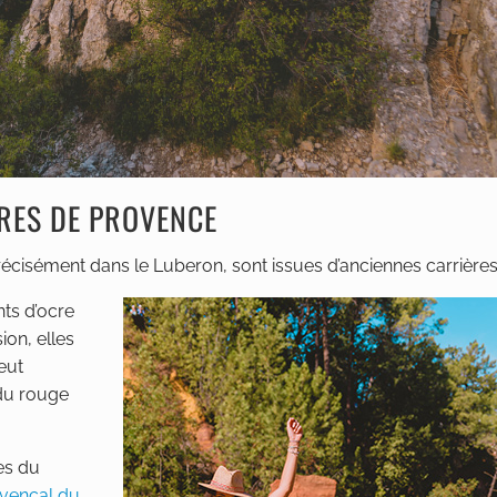
RES DE PROVENCE
écisément dans le Luberon, sont issues d’anciennes carrières
nts d’ocre
ion, elles
eut
 du rouge
es du
vençal du