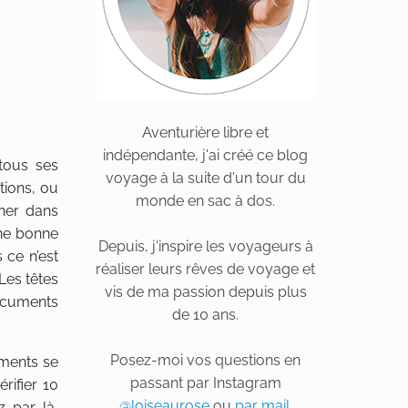
Aventurière libre et
indépendante, j'ai créé ce blog
tous ses
voyage à la suite d'un tour du
tions, ou
monde en sac à dos.
her dans
une bonne
Depuis, j'inspire les voyageurs à
 ce n’est
réaliser leurs rêves de voyage et
Les têtes
vis de ma passion depuis plus
documents
de 10 ans.
Posez-moi vos questions en
uments se
passant par Instagram
rifier 10
@loiseaurose
ou
par mail
.
z par là,