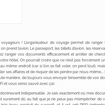
 voyageurs ! L’organisateur de voyage permet de ranger 
 prend l’avion. Le passeport, les billets d’avion, les réserva
ez ranger vos documents efficacement et arrêter de cherc
 votre hôtel. On pourrait croire que ce n’est pas forcément 
même endroit (car si l’on se fait voler, on perd tout), mais
er ses affaires et de risquer de les perdre par nous-même…. 
e toute manière, de toujours vous envoyer l’ensemble de vos 
Fi et vous serez sauvé avec ça).
est dorénavant indispensable. Je sais exactement où mes doc
t surement dû au fait que je ne peux pas m’empêcher de vé
très beau produit de surcroît, et il est anti-RFID (entende