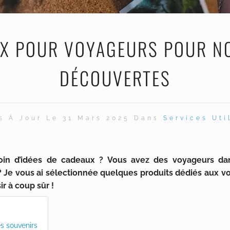
UX POUR VOYAGEURS POUR NO
DÉCOUVERTES
s À Jour Le 31 Mars 2025 Dans
Services Uti
oin d’idées de cadeaux ? Vous avez des voyageurs da
r ? Je vous ai sélectionnée quelques produits dédiés aux 
r à coup sûr !
s souvenirs