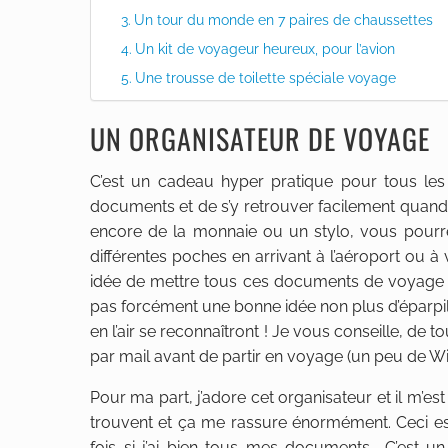
Un tour du monde en 7 paires de chaussettes
Un kit de voyageur heureux, pour l’avion
Une trousse de toilette spéciale voyage
UN ORGANISATEUR DE VOYAGE
C’est un cadeau hyper pratique pour tous les
documents et de s’y retrouver facilement quand on
encore de la monnaie ou un stylo, vous pourr
différentes poches en arrivant à l’aéroport ou à
idée de mettre tous ces documents de voyage au 
pas forcément une bonne idée non plus d’éparpill
en l’air se reconnaîtront ! Je vous conseille, d
par mail avant de partir en voyage (un peu de Wi
Pour ma part, j’adore cet organisateur et il m’
trouvent et ça me rassure énormément. Ceci es
fois si j’ai bien tous mes documents… C’est un 