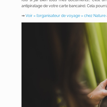
antipiratage de votre carte bancaire). Cela pourr
⇒
Voir « l’organisateur de voyage » chez Natur