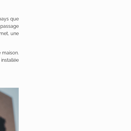
 pays que
u passage
rmet, une
e maison.
installée