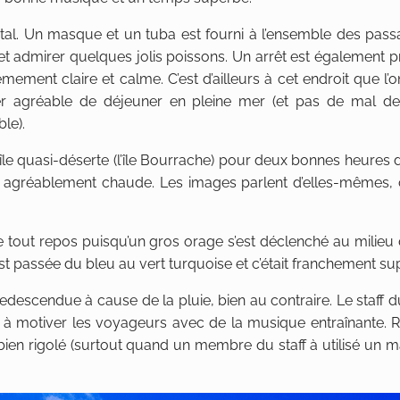
tal. Un masque et un tuba est fourni à l’ensemble des pas
 et admirer quelques jolis poissons. Un arrêt est également 
mement claire et calme. C’est d’ailleurs à cet endroit que l
per agréable de déjeuner en pleine mer (et pas de mal d
le).
 île quasi-déserte (l’île Bourrache) pour deux bonnes heures
au agréablement chaude. Les images parlent d’elles-mêmes, c
 tout repos puisqu’un gros orage s’est déclenché au milieu d
 est passée du bleu au vert turquoise et c’était franchement su
 redescendue à cause de la pluie, bien au contraire. Le staff 
à motiver les voyageurs avec de la musique entraînante. R
ien rigolé (surtout quand un membre du staff à utilisé un 