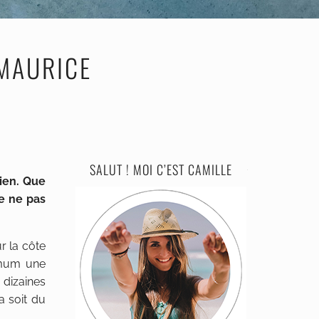
 MAURICE
SALUT ! MOI C’EST CAMILLE
dien. Que
de ne pas
r la côte
ximum une
 dizaines
a soit du