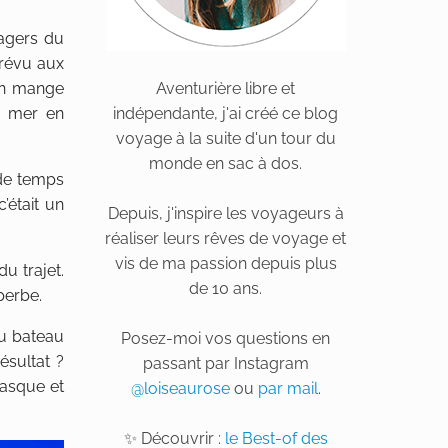
sagers du
prévu aux
’on mange
Aventurière libre et
e mer en
indépendante, j'ai créé ce blog
voyage à la suite d'un tour du
monde en sac à dos.
 de temps
’était un
Depuis, j'inspire les voyageurs à
réaliser leurs rêves de voyage et
vis de ma passion depuis plus
u trajet.
de 10 ans.
perbe.
du bateau
Posez-moi vos questions en
ésultat ?
passant par Instagram
masque et
@loiseaurose
ou
par mail
.
✨ Découvrir :
le Best-of des