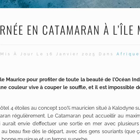
RNÉE EN CATAMARAN À L’ÎLE
Mis À Jour Le 16 Janvier 2025 Dans
Afrique
’île Maurice pour profiter de toute la beauté de l’Océan In
’une couleur vive à couper le souffle, et il est impossible 
hôtel 4 étoiles au concept 100% mauricien situé à Kalodyne su
tamaran régulièrement. Le Catamaran peut accueillir au ma
i aurait envie d’effectuer une sortie en mer avec plusieurs
it au beau fixe dès le départ, avec des gens souriants (que ç
la bonne musique et un temps superbe.