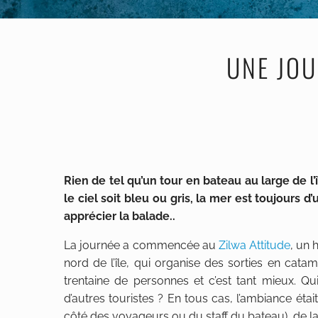
UNE JOU
Rien de tel qu’un tour en bateau au large de l
le ciel soit bleu ou gris, la mer est toujours d
apprécier la balade..
La journée a commencée au
Zilwa Attitude
, un 
nord de l’île, qui organise des sorties en ca
trentaine de personnes et c’est tant mieux. Qu
d’autres touristes ? En tous cas, l’ambiance éta
côté des voyageurs ou du staff du bateau), de 