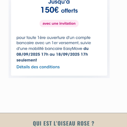
QUI EST L’OISEAU ROSE ?