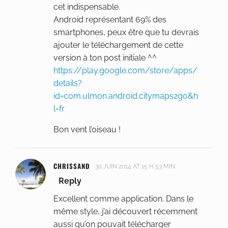
cet indispensable.
Android représentant 69% des
smartphones, peux être que tu devrais
ajouter le téléchargement de cette
version à ton post initiale ^^
https://play.google.com/store/apps/
details?
id=com.ulmon.android.citymaps2go&h
l=fr
Bon vent l’oiseau !
CHRISSAND
30 JUIN 2014 AT 15 H 53 MIN
Reply
Excellent comme application. Dans le
même style, j’ai découvert récemment
aussi qu’on pouvait télécharger