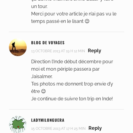
un tour.
Merci pour votre article je n’ai pas vu le
temps passé en le lisant 😉
BLOG DE VOYAGES
Reply
13 OCTOBRE 2013 AT 19 H 12 MIN
Direction l’Inde début décembre pour
moi et mon périple passera par
Jaisalmer.
Tes photos me donnent trop envie d’y
être 😉
Je continue de suivre ton trip en Inde!
LADYMILONGUERA
Reply
15 OCTOBRE 2013 AT 17 H 25 MIN