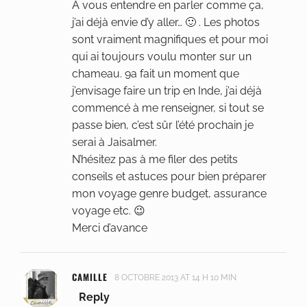
A vous entendre en parler comme ça,
j’ai déjà envie d’y aller… 🙂 . Les photos
sont vraiment magnifiques et pour moi
qui ai toujours voulu monter sur un
chameau. 9a fait un moment que
j’envisage faire un trip en Inde, j’ai déjà
commencé à me renseigner, si tout se
passe bien, c’est sûr l’été prochain je
serai à Jaisalmer.
N’hésitez pas à me filer des petits
conseils et astuces pour bien préparer
mon voyage genre budget, assurance
voyage etc. 😉
Merci d’avance
CAMILLE
8 OCTOBRE 2013 AT 14 H 10 MIN
Reply