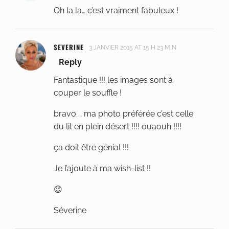
Oh la la… c’est vraiment fabuleux !
SEVERINE
3 JANVIER 2015 AT 15 H 23 MIN
Reply
Fantastique !!! les images sont à
couper le souffle !
bravo … ma photo préférée c’est celle
du lit en plein désert !!!! ouaouh !!!!
ça doit être génial !!!
Je l’ajoute à ma wish-list !!
😉
Séverine