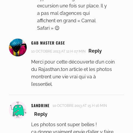
excursion une fois sur place. Il y
a pas mal d’agences qui
affichent en grand « Camal
Safari » 😉
GAB MASTER CASE
Reply
10 OCTOBRE 2013 AT 12 H 07 MIN
Merci pour cette découverte d’un coin
du Rajasthan,ton article et les photos
montrent une vie vrai qui va à
l’essentiel.
SANDRINE
10 OCTOBRE 2013 AT 15 H 16 MIN
Reply
Les photos sont super belles !
ça donne vraiment envie d’aller y faire