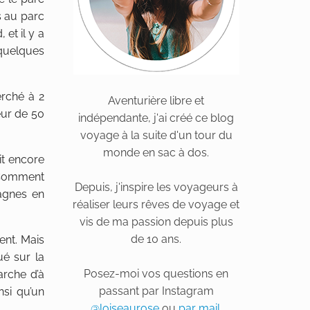
s au parc
 et il y a
 quelques
erché à 2
Aventurière libre et
eur de 50
indépendante, j'ai créé ce blog
voyage à la suite d'un tour du
monde en sac à dos.
it encore
. Comment
Depuis, j'inspire les voyageurs à
agnes en
réaliser leurs rêves de voyage et
vis de ma passion depuis plus
de 10 ans.
ent. Mais
ué sur la
Posez-moi vos questions en
arche d’à
passant par Instagram
nsi qu’un
@loiseaurose
ou
par mail
.