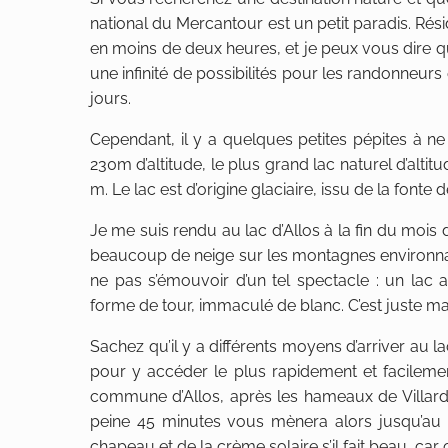
national du Mercantour est un petit paradis. Rés
en moins de deux heures, et je peux vous dire que j
une infinité de possibilités pour les randonneu
jours.
Cependant, il y a quelques petites pépites à ne 
230m d’altitude, le plus grand lac naturel d’alt
m. Le lac est d’origine glaciaire, issu de la fonte
Je me suis rendu au lac d’Allos à la fin du mois d
beaucoup de neige sur les montagnes environnant
ne pas s’émouvoir d’un tel spectacle : un la
forme de tour, immaculé de blanc. C’est juste m
Sachez qu’il y a différents moyens d’arriver au
pour y accéder le plus rapidement et facilement
commune d’Allos, après les hameaux de Villard 
peine 45 minutes vous mènera alors jusqu’au bo
chapeau et de la crème solaire s’il fait beau, car