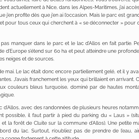
ident actuellement à Nice, dans les Alpes-Maritimes, j’ai accè
’en profite dès que j’en ai l’occasion. Mais le parc est grand,
rs et pour tous ceux qui cherchent à « se déconnecter » pour
pas manquer dans le parc et le lac d’Allos en fait partie. P
itude d’Europe s’étend sur 60 ha et peut atteindre une profond
 des neiges et de sources.
e mai. Le lac était donc encore partiellement gelé, et il y ava
es. J’avais franchement les yeux qui brillaient en arrivant
c aux couleurs bleus turquoise, dominé par de hautes mont
agique.
 lac d’Allos, avec des randonnées de plusieurs heures notamm
 possible, il faut partir à pied du parking du « Laus » (sit
et la forêt de Cluite sur la commune d’Allos). Une petite m
rd du lac. Surtout, n’oubliez pas de prendre de l’eau, ai
 ça cogne fortement à cette altitude.