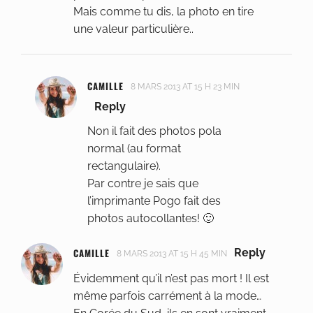
Mais comme tu dis, la photo en tire
une valeur particulière..
CAMILLE
8 MARS 2013 AT 15 H 23 MIN
Reply
Non il fait des photos pola
normal (au format
rectangulaire).
Par contre je sais que
l’imprimante Pogo fait des
photos autocollantes! 🙂
CAMILLE
Reply
8 MARS 2013 AT 15 H 45 MIN
Évidemment qu’il n’est pas mort ! Il est
même parfois carrément à la mode…