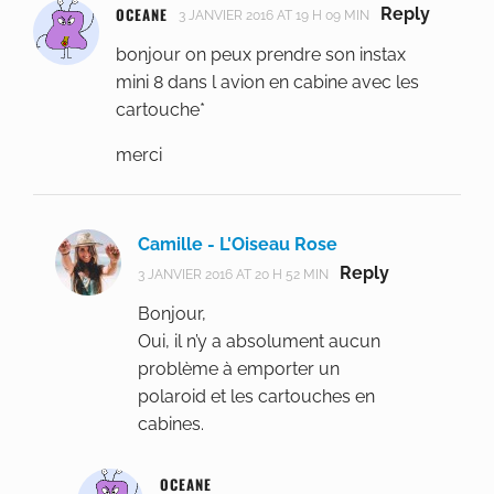
OCEANE
Reply
3 JANVIER 2016 AT 19 H 09 MIN
bonjour on peux prendre son instax
mini 8 dans l avion en cabine avec les
cartouche*
merci
Camille - L'Oiseau Rose
Reply
3 JANVIER 2016 AT 20 H 52 MIN
Bonjour,
Oui, il n’y a absolument aucun
problème à emporter un
polaroid et les cartouches en
cabines.
OCEANE