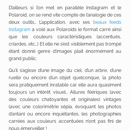
D’ailleurs si l’on met en parallèle Instagram et le
Polaroid, on se rend vite compte de l’analogie de ces
deux outils… L’application, avec ses
beaux feeds
Instagram
a volé aux Polaroids le format carré ainsi
que les couleurs caractéristiques (accentués,
criardes, etc…) Et elle ne s’est visiblement pas trompé
étant donné genre d’images plait énormément au
grand public.
Qu’il s’agisse d’une image du ciel, d’un arbre, d’une
ruelle ou encore d’un objet quelconque, la photo
sera pratiquement inratable car elle aura quasiment
toujours un intérêt visuel… Allures féériques (avec
des couleurs chatoyantes et originales) vintages
(avec une colorimétrie sépia, évoquant les photos
d’antan) ou encore inquiétantes, les photographies
carrées aux couleurs accentuées n’ont pas fini de
nous émerveiller !