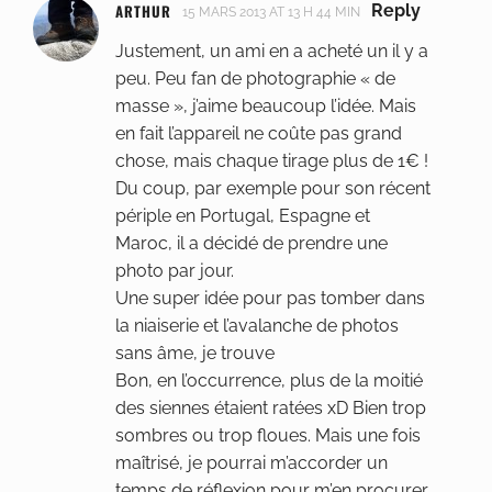
ARTHUR
Reply
15 MARS 2013 AT 13 H 44 MIN
Justement, un ami en a acheté un il y a
peu. Peu fan de photographie « de
masse », j’aime beaucoup l’idée. Mais
en fait l’appareil ne coûte pas grand
chose, mais chaque tirage plus de 1€ !
Du coup, par exemple pour son récent
périple en Portugal, Espagne et
Maroc, il a décidé de prendre une
photo par jour.
Une super idée pour pas tomber dans
la niaiserie et l’avalanche de photos
sans âme, je trouve
Bon, en l’occurrence, plus de la moitié
des siennes étaient ratées xD Bien trop
sombres ou trop floues. Mais une fois
maîtrisé, je pourrai m’accorder un
temps de réflexion pour m’en procurer