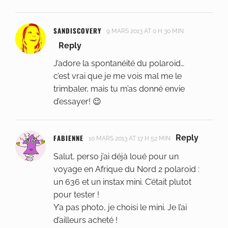
SANDISCOVERY
9 MARS 2013 AT 0 H 30 MIN
Reply
J’adore la spontanéité du polaroid…
c’est vrai que je me vois mal me le
trimbaler, mais tu m’as donné envie
d’essayer! 😉
FABIENNE
Reply
10 MARS 2013 AT 17 H 52 MIN
Salut, perso j’ai déjà loué pour un
voyage en Afrique du Nord 2 polaroid :
un 636 et un instax mini. C’était plutot
pour tester !
Y’a pas photo, je choisi le mini. Je l’ai
d’ailleurs acheté !