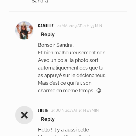
Sandra
CAMILLE
20 MAI 2013 AT 21 H 33 MIN
Reply
Bonsoir Sandra,
Et bien malheureusement non..
Avec un pola, la photo sort
automatiquement dès que tu
as appuyé sur le déclencheur…
Mais c’est ce qui fait son
charme en même temps.. 😉
JULIE
29 JUIN 2013 AT 19 H 43 MIN
Reply
Hello ! Il y a aussi cette