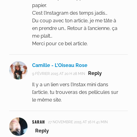
papier.
C’est l’Instagram des temps jadis…
Du coup avec ton article, je me tâte à
en prendre un… Retour à l’ancienne, ça
me plaît…
Merci pour ce bel article.
Camille - L'Oiseau Rose
Reply
9 FÉVRIER 2015 AT 20 H 28 MIN
Il y a un lien vers l’Instax mini dans
l’article, tu trouveras des pellicules sur
le même site.
SARAH
27 NOVEMBRE 2015 AT 16 H 41 MIN
Reply