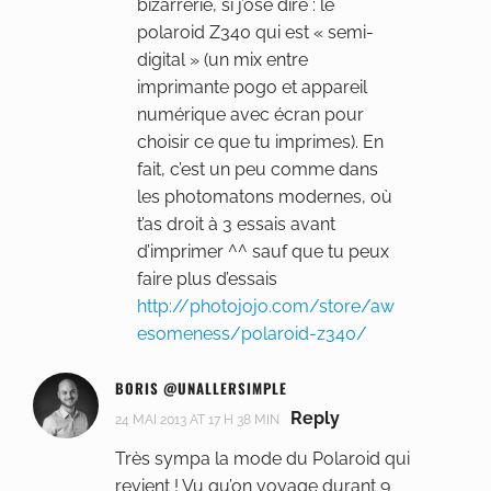
bizarrerie, si j’ose dire : le
polaroid Z340 qui est « semi-
digital » (un mix entre
imprimante pogo et appareil
numérique avec écran pour
choisir ce que tu imprimes). En
fait, c’est un peu comme dans
les photomatons modernes, où
t’as droit à 3 essais avant
d’imprimer ^^ sauf que tu peux
faire plus d’essais
http://photojojo.com/store/aw
esomeness/polaroid-z340/
BORIS @UNALLERSIMPLE
Reply
24 MAI 2013 AT 17 H 38 MIN
Très sympa la mode du Polaroid qui
revient ! Vu qu’on voyage durant 9