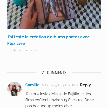
J’ai testé la création d’albums photos avec
Flexilivre
12 Octobre 2021
21 COMMENTS
Camille
Reply
8 MARS 2013 AT 15 H 06 MIN
J’ai un « Instax Mini » de Fujifilm et les
films coûtent environ 13€ les 10… Donc
pas beaucoup moins cher..