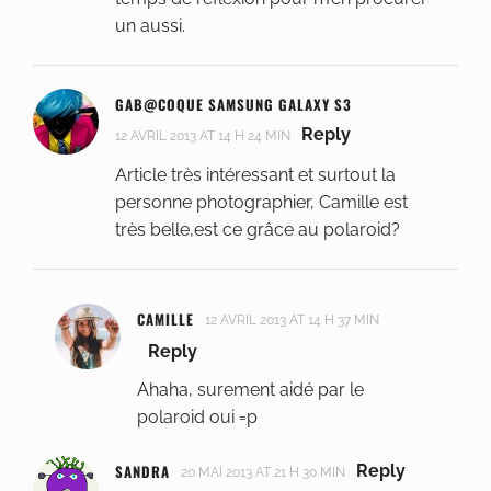
un aussi.
GAB@COQUE SAMSUNG GALAXY S3
Reply
12 AVRIL 2013 AT 14 H 24 MIN
Article très intéressant et surtout la
personne photographier, Camille est
très belle,est ce grâce au polaroid?
CAMILLE
12 AVRIL 2013 AT 14 H 37 MIN
Reply
Ahaha, surement aidé par le
polaroid oui =p
SANDRA
Reply
20 MAI 2013 AT 21 H 30 MIN