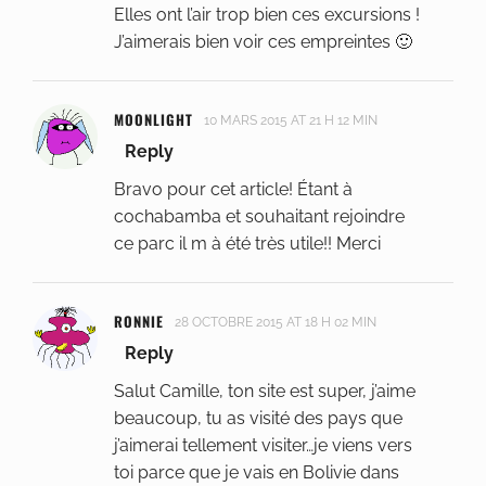
Elles ont l’air trop bien ces excursions !
J’aimerais bien voir ces empreintes 🙂
MOONLIGHT
10 MARS 2015 AT 21 H 12 MIN
Reply
Bravo pour cet article! Étant à
cochabamba et souhaitant rejoindre
ce parc il m à été très utile!! Merci
RONNIE
28 OCTOBRE 2015 AT 18 H 02 MIN
Reply
Salut Camille, ton site est super, j’aime
beaucoup, tu as visité des pays que
j’aimerai tellement visiter…je viens vers
toi parce que je vais en Bolivie dans