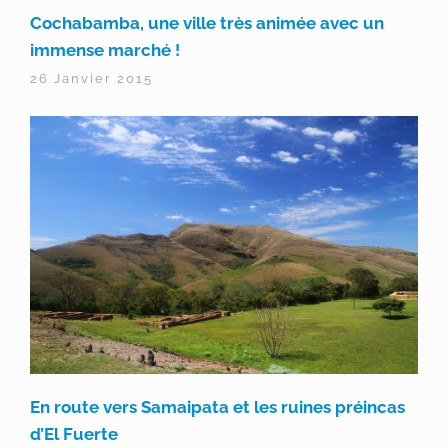
Cochabamba, une ville très animée avec un
immense marché !
26 Janvier 2015
En route vers Samaipata et les ruines préincas
d’El Fuerte