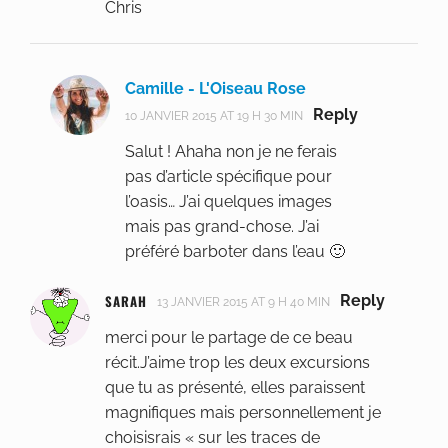
Chris
Camille - L'Oiseau Rose
Reply
10 JANVIER 2015 AT 19 H 30 MIN
Salut ! Ahaha non je ne ferais
pas d’article spécifique pour
l’oasis… J’ai quelques images
mais pas grand-chose. J’ai
préféré barboter dans l’eau 🙂
SARAH
Reply
13 JANVIER 2015 AT 9 H 40 MIN
merci pour le partage de ce beau
récit.J’aime trop les deux excursions
que tu as présenté, elles paraissent
magnifiques mais personnellement je
choisisrais « sur les traces de