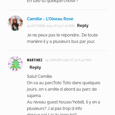
En sais-tu quelque chose ?
Camille - L'Oiseau Rose
Reply
29 OCTOBRE 2015 AT 13 H 02 MIN
Je ne peux pas te répondre… De toute
manière il y a plusieurs bus par jour.
MARTINEZ
24 JANVIER 2016 AT 23 H 47 MIN
Reply
Salut Camille.
On va au parcToto Toto dans quelques
jours, on s arrête d abord au parc de
sajama.
Au niveau guest house/hotelt, il y en a
plusieurs? J ai pas trop d info
dessus.soU as tu loge toi?