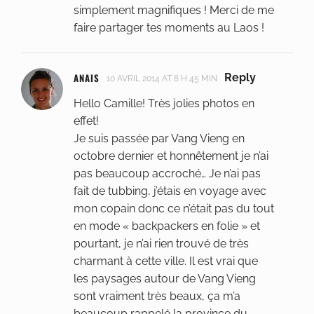
simplement magnifiques ! Merci de me
faire partager tes moments au Laos !
ANAIS
Reply
10 AVRIL 2014 AT 8 H 45 MIN
Hello Camille! Très jolies photos en
effet!
Je suis passée par Vang Vieng en
octobre dernier et honnêtement je n’ai
pas beaucoup accroché… Je n’ai pas
fait de tubbing, j’étais en voyage avec
mon copain donc ce n’était pas du tout
en mode « backpackers en folie » et
pourtant, je n’ai rien trouvé de très
charmant à cette ville. Il est vrai que
les paysages autour de Vang Vieng
sont vraiment très beaux, ça m’a
beaucoup rappelé la province du