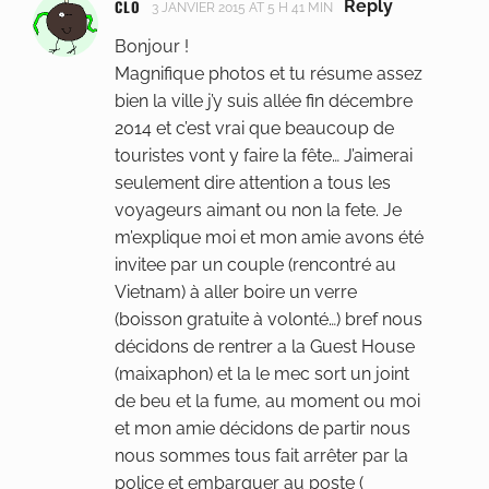
CLO
Reply
3 JANVIER 2015 AT 5 H 41 MIN
Bonjour !
Magnifique photos et tu résume assez
bien la ville j’y suis allée fin décembre
2014 et c’est vrai que beaucoup de
touristes vont y faire la fête… J’aimerai
seulement dire attention a tous les
voyageurs aimant ou non la fete. Je
m’explique moi et mon amie avons été
invitee par un couple (rencontré au
Vietnam) à aller boire un verre
(boisson gratuite à volonté…) bref nous
décidons de rentrer a la Guest House
(maixaphon) et la le mec sort un joint
de beu et la fume, au moment ou moi
et mon amie décidons de partir nous
nous sommes tous fait arrêter par la
police et embarquer au poste (