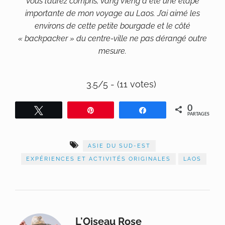
Vous l’aurez compris, Vang Vieng a été une étape
importante de mon voyage au Laos. J’ai aimé les
environs de cette petite bourgade et le côté
« backpacker » du centre-ville ne pas dérangé outre
mesure.
3.5/5 - (11 votes)
0
Tweetez
Épingle
Partagez
PARTAGES
ASIE DU SUD-EST
EXPÉRIENCES ET ACTIVITÉS ORIGINALES
LAOS
L'Oiseau Rose