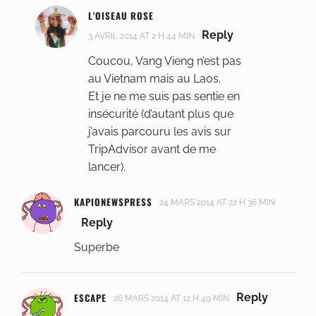
L'OISEAU ROSE
Reply
3 AVRIL 2014 AT 2 H 44 MIN
Coucou, Vang Vieng n’est pas
au Vietnam mais au Laos.
Et je ne me suis pas sentie en
insécurité (d’autant plus que
j’avais parcouru les avis sur
TripAdvisor avant de me
lancer).
KAPIONEWSPRESS
24 MARS 2014 AT 22 H 36 MIN
Reply
Superbe
ESCAPE
Reply
26 MARS 2014 AT 12 H 49 MIN