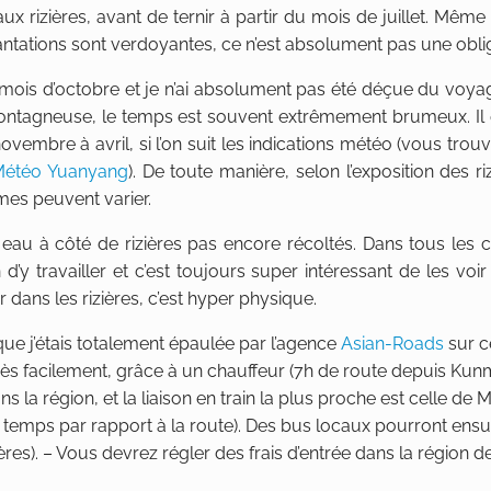
rizières, avant de ternir à partir du mois de juillet. Même s’
plantations sont verdoyantes, ce n’est absolument pas une obli
n mois d’octobre et je n’ai absolument pas été déçue du voyage
montagneuse, le temps est souvent extrêmement brumeux. Il
novembre à avril, si l’on suit les indications météo (vous trou
Météo Yuanyang
). De toute manière, selon l’exposition des ri
hmes peuvent varier.
eau à côté de rizières pas encore récoltés. Dans tous les 
’y travailler et c’est toujours super intéressant de les voir 
r dans les rizières, c’est hyper physique.
ue j’étais totalement épaulée par l’agence
Asian-Roads
sur c
très facilement, grâce à un chauffeur (7h de route depuis Kunmi
ans la région, et la liaison en train la plus proche est celle de 
temps par rapport à la route). Des bus locaux pourront ensu
ières). – Vous devrez régler des frais d’entrée dans la région d