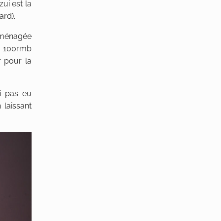
ui est la
ard).
 aménagée
es 100rmb
r pour la
ai pas eu
 laissant