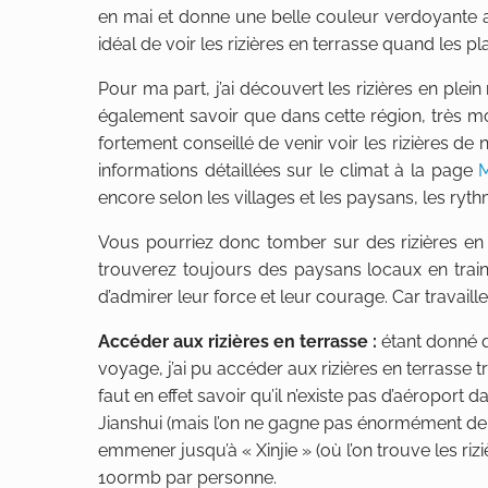
en mai et donne une belle couleur verdoyante aux 
idéal de voir les rizières en terrasse quand les 
Pour ma part, j’ai découvert les rizières en plei
également savoir que dans cette région, très 
fortement conseillé de venir voir les rizières de 
informations détaillées sur le climat à la page
encore selon les villages et les paysans, les ryt
Vous pourriez donc tomber sur des rizières en 
trouverez toujours des paysans locaux en train d
d’admirer leur force et leur courage. Car travaille
Accéder aux rizières en terrasse :
étant donné q
voyage, j’ai pu accéder aux rizières en terrasse 
faut en effet savoir qu’il n’existe pas d’aéroport d
Jianshui (mais l’on ne gagne pas énormément de 
emmener jusqu’à « Xinjie » (où l’on trouve les riz
100rmb par personne.