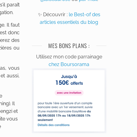
il paraît
gation.
✨ Découvrir :
le Best-of des
articles essentiels du blog
. Il faut
 est donc
verez des
MES BONS PLANS :
zières ou
Utilisez mon code parrainage
chez Boursorama
cas, vous
et aussi,
e
ng). Il
Mengzi et
ite vous
e