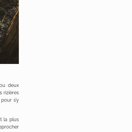
 ou deux
 rizières
 pour s’y
t la plus
approcher