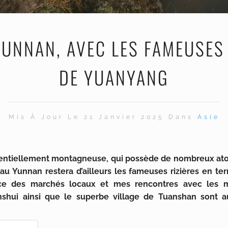
UNNAN, AVEC LES FAMEUSES 
DE YUANYANG
Mis À Jour Le 21 Janvier 2025 Dans
Asie
sentiellement montagneuse, qui possède de nombreux atou
 Yunnan restera d’ailleurs les fameuses rizières en ter
nce des marchés locaux et mes rencontres avec les m
ianshui ainsi que le superbe village de Tuanshan sont a