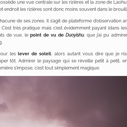
ossède une vue centrale sur les rizières et la zone de Laohuz
cet endroit les rizières sont donc moins souvent dans le brouill
acune de ses zones. Il s’agit de plateforme d’observation
s. C’est très pratique mais c’est évidemment payant (dans l
ints de vue, le
point de vu de
Duoyishu
,
que j’ai pu admire
g.
pour les
lever de soleil
, alors autant vous dire que je n’
tôt. Admirer le paysage qui se réveille petit à petit, en
 lumière s’impose, c’est tout simplement magique.