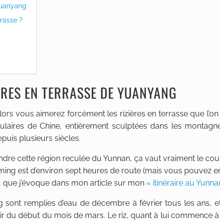
 Yuanyang
rasse ?
ÈRES EN TERRASSE DE YUANYANG
rs vous aimerez forcément les rizières en terrasse que l’on
taculaires de Chine, entièrement sculptées dans les montagn
epuis plusieurs siècles.
teindre cette région reculée du Yunnan, ça vaut vraiment le cou
unming est d’environ sept heures de route (mais vous pouvez en
lin, que j’évoque dans mon article sur mon
« itinéraire au Yunna
g sont remplies d’eau de décembre à février tous les ans, e
rtir du début du mois de mars. Le riz, quant à lui commence 