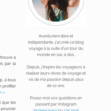
Aventurière libre et
indépendante, j'ai créé ce blog
voyage à la suite d'un tour du
monde en sac à dos.
 trouve à
es par la
Depuis, j'inspire les voyageurs à
réaliser leurs rêves de voyage et
vis de ma passion depuis plus
p, à tous
de 10 ans.
 profiter
n »
.
Posez-moi vos questions en
t que les
passant par Instagram
à pousser
@loiseaurose
ou
par mail
.