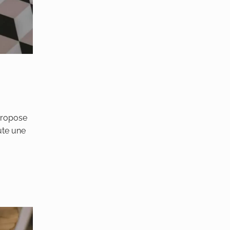
propose
ute une