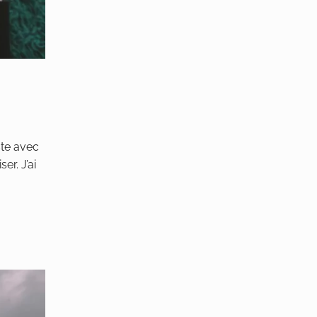
ste avec
er. J’ai