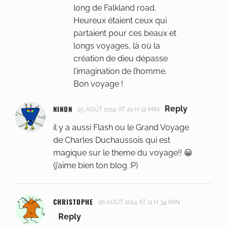
long de Falkland road.
Heureux étaient ceux qui
partaient pour ces beaux et
longs voyages, là où la
création de dieu dépasse
l’imagination de l’homme.
Bon voyage !
NINON
Reply
25 AOÛT 2014 AT 20 H 12 MIN
il y a aussi Flash ou le Grand Voyage
de Charles Duchaussois qui est
magique sur le theme du voyage!! 😀
(j’aime bien ton blog :P)
CHRISTOPHE
26 AOÛT 2014 AT 11 H 34 MIN
Reply