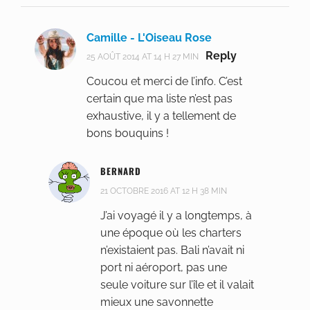
Camille - L'Oiseau Rose
Reply
25 AOÛT 2014 AT 14 H 27 MIN
Coucou et merci de l’info. C’est
certain que ma liste n’est pas
exhaustive, il y a tellement de
bons bouquins !
BERNARD
21 OCTOBRE 2016 AT 12 H 38 MIN
J’ai voyagé il y a longtemps, à
une époque où les charters
n’existaient pas. Bali n’avait ni
port ni aéroport, pas une
seule voiture sur l’île et il valait
mieux une savonnette