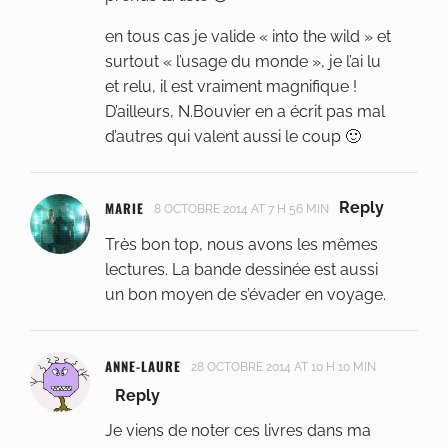
en tous cas je valide « into the wild » et
surtout « l’usage du monde », je l’ai lu
et relu, il est vraiment magnifique !
D’ailleurs, N.Bouvier en a écrit pas mal
d’autres qui valent aussi le coup 🙂
MARIE
Reply
8 OCTOBRE 2014 AT 7 H 56 MIN
Très bon top, nous avons les mêmes
lectures. La bande dessinée est aussi
un bon moyen de s’évader en voyage.
ANNE-LAURE
28 OCTOBRE 2014 AT 10 H 10 MIN
Reply
Je viens de noter ces livres dans ma