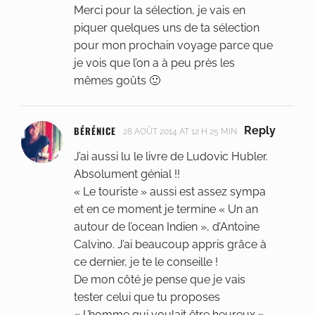
Merci pour la sélection, je vais en
piquer quelques uns de ta sélection
pour mon prochain voyage parce que
je vois que l’on a à peu près les
mêmes goûts 🙂
BÉRÉNICE
Reply
28 AOÛT 2014 AT 12 H 25 MIN
J’ai aussi lu le livre de Ludovic Hubler.
Absolument génial !!
« Le touriste » aussi est assez sympa
et en ce moment je termine « Un an
autour de l’ocean Indien », d’Antoine
Calvino. J’ai beaucoup appris grâce à
ce dernier, je te le conseille !
De mon côté je pense que je vais
tester celui que tu proposes
« L’homme qui voulait être heureux »,