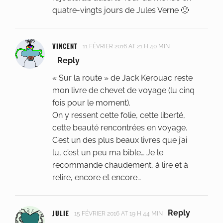
quatre-vingts jours de Jules Verne 🙂
VINCENT
11 FÉVRIER 2016 AT 21 H 40 MIN
Reply
« Sur la route » de Jack Kerouac reste
mon livre de chevet de voyage (lu cinq
fois pour le moment).
On y ressent cette folie, cette liberté,
cette beauté rencontrées en voyage.
C’est un des plus beaux livres que j’ai
lu, c’est un peu ma bible… Je le
recommande chaudement, à lire et à
relire, encore et encore…
JULIE
Reply
15 FÉVRIER 2016 AT 19 H 44 MIN