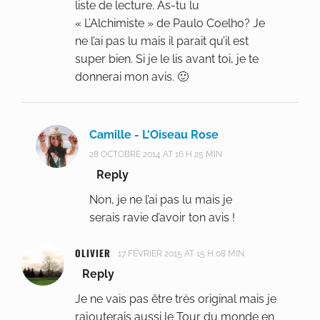
liste de lecture. As-tu lu
« L’Alchimiste » de Paulo Coelho? Je
ne l’ai pas lu mais il parait qu’il est
super bien. Si je le lis avant toi, je te
donnerai mon avis. 🙂
Camille - L'Oiseau Rose
28 OCTOBRE 2014 AT 16 H 25 MIN
Reply
Non, je ne l’ai pas lu mais je
serais ravie d’avoir ton avis !
OLIVIER
17 FÉVRIER 2015 AT 15 H 08 MIN
Reply
Je ne vais pas être très original mais je
rajouterais aussi le Tour du monde en