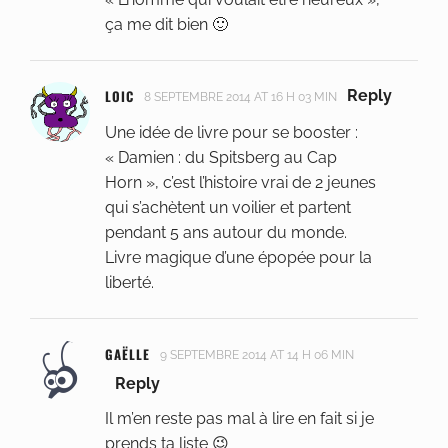
ça me dit bien 🙂
LOIC
Reply
8 SEPTEMBRE 2014 AT 16 H 03 MIN
Une idée de livre pour se booster :
« Damien : du Spitsberg au Cap
Horn », c’est l’histoire vrai de 2 jeunes
qui s’achètent un voilier et partent
pendant 5 ans autour du monde.
Livre magique d’une épopée pour la
liberté.
GAËLLE
9 SEPTEMBRE 2014 AT 14 H 06 MIN
Reply
Il m’en reste pas mal à lire en fait si je
prends ta liste 😉